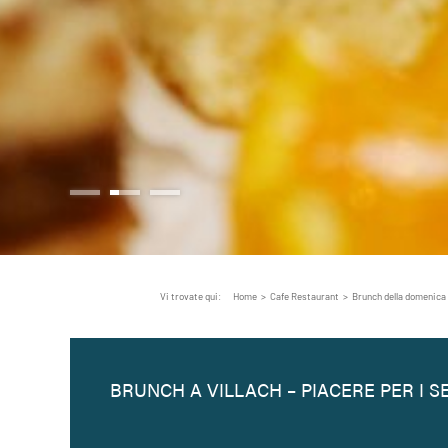
Vi trovate qui:
Home
>
Cafe Restaurant
>
Brunch della domenica
BRUNCH A VILLACH – PIACERE PER I S