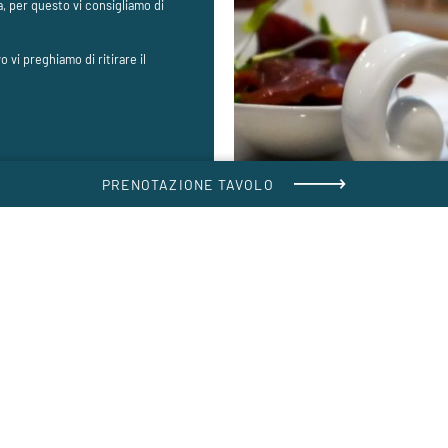
a, per questo vi consigliamo di
ivo vi preghiamo di ritirare il
PRENOTAZIONE TAVOLO
Hotel Warmbaderhof *****
Kadischenallee 24
|
9504
|
Tel. +43 4242 3001 1283
warmbaderhof@warmbad.at
|
Partita IVA.: ATU26550602
PIANIFICA IL PERCORSO