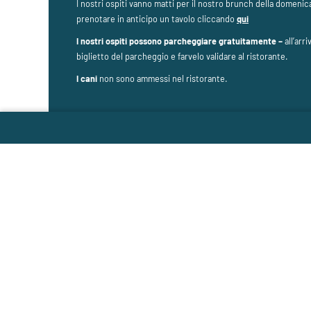
I nostri ospiti vanno matti per il nostro brunch della domenic
prenotare in anticipo un tavolo cliccando
qui
I nostri ospiti possono parcheggiare gratuitamente –
all’arr
biglietto del parcheggio e farvelo validare al ristorante.
I cani
non sono ammessi nel ristorante.