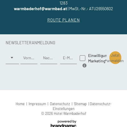
1283
warmbaderhof@warmbad.at
|
MwSt.-Nr.: ATU26550602
ROUTE PLANEN
NEWSLETTERANMELDUNG
Anrede
Jetzt
Einwilligung
Vorname
Nachname*
E-Mail*
anmelden
Marketing*
Home
|
Impressum
|
Datenschutz
|
Sitemap
|
Datenschutz-
Einstellungen
© 2026 Hotel Warmbaderhof