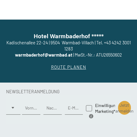
Hotel Warmbaderhof *****
Kadischenallee 22-24
|
9504
Warmbad-Villach
|
Tel. +43 4242 3001
1283
warmbaderhof@warmbad.at
|
MwSt.-Nr.: ATU26550602
ROUTE PLANEN
NEWSLETTERANMELDUNG
Anrede
Jetzt
Einwilligung
Vorname
Nachname*
E-Mail*
anmelden
Marketing*