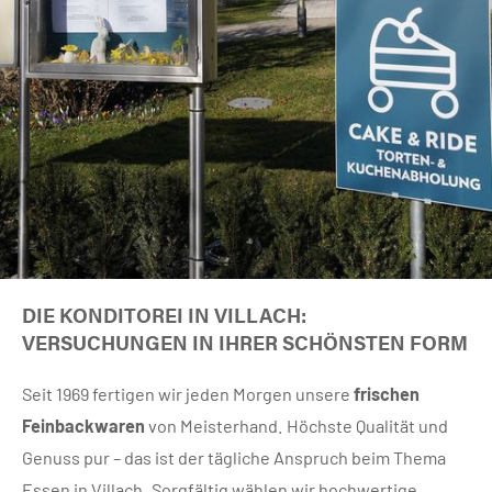
DIE KONDITOREI IN VILLACH:
VERSUCHUNGEN IN IHRER SCHÖNSTEN FORM
Seit 1969 fertigen wir jeden Morgen unsere
frischen
Feinbackwaren
von Meisterhand. Höchste Qualität und
Genuss pur – das ist der tägliche Anspruch beim Thema
Essen in Villach. Sorgfältig wählen wir hochwertige