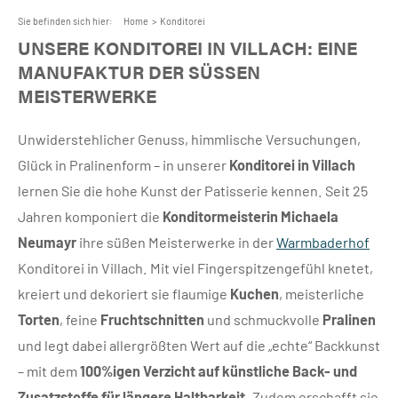
Sie befinden sich hier:
Home
>
Konditorei
UNSERE KONDITOREI IN VILLACH: EINE
MANUFAKTUR DER SÜSSEN M
EISTERWERKE
Unwiderstehlicher Genuss, himmlische Versuchungen,
Glück in Pralinenform – in unserer
Konditorei in Villach
lernen Sie die hohe Kunst der Patisserie kennen. Seit 25
Jahren komponiert die
Konditormeisterin Michaela
Neumayr
ihre süßen Meisterwerke in der
Warmbaderhof
Konditorei in Villach. Mit viel Fingerspitzengefühl knetet,
kreiert und dekoriert sie flaumige
Kuchen
, meisterliche
Torten
, feine
Fruchtschnitten
und schmuckvolle
Pralinen
und legt dabei allergrößten Wert auf die „echte“ Backkunst
– mit dem
100%igen Verzicht auf künstliche Back- und
Zusatzstoffe für längere Haltbarkeit
. Zudem erschafft sie