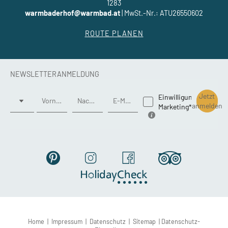
1283
warmbaderhof@warmbad.at
|
MwSt.-Nr.: ATU26550602
ROUTE PLANEN
NEWSLETTERANMELDUNG
Anrede
Jetzt
Einwilligung
Vorname
Nachname*
E-Mail*
anmelden
Marketing*
Home
|
Impressum
|
Datenschutz
|
Sitemap
|
Datenschutz-